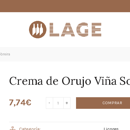
breira
Crema de Orujo Viña S
7,74
€
COMPRAR
Categoría:
Licores