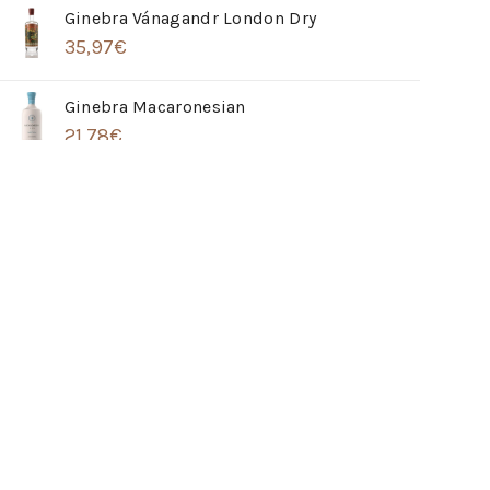
Ginebra Vánagandr London Dry
35,97
€
Ginebra Macaronesian
21,78
€
Ginebra Hendrick´s Grand Cabaret
32,91
€
Ron Barceló Imperial Porto Cask
42,23
€
Whisky The Balvenie 21 Años Single Barrel
266,20
€