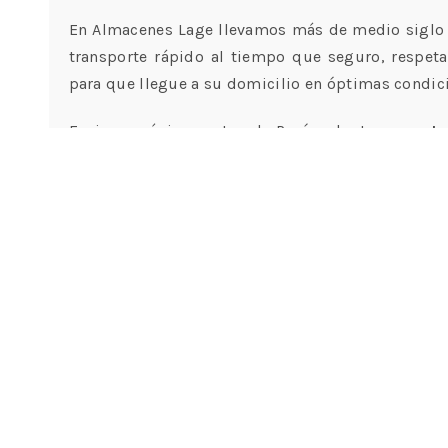
En Almacenes Lage llevamos más de medio siglo 
transporte rápido al tiempo que seguro, respet
para que llegue a su domicilio en óptimas condic
Enviamos únicamente a la Península, tenemos
ta
gratis,
además todos nuestros envíos van asegura
días para la devolución de productos, siempre que