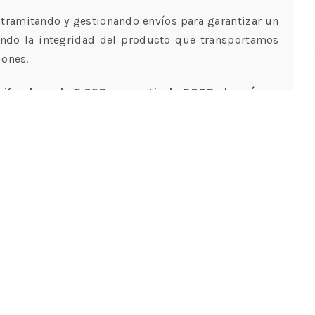
tramitando y gestionando envíos para garantizar un
ando la integridad del producto que transportamos
iones.
rifa plana de 5,95€ y a partir de 200€ el envío es
dos ante cualquier imprevisto. Tiene un plazo de 15
 se encuentren en perfecto estado.