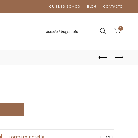
QUIENES SOMOS
BLOG
CONTACTO
0
Accede / Regístrate
Formato Botella:
0,75 L