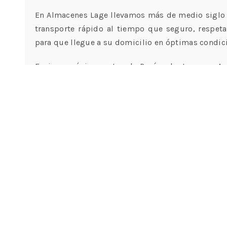
En Almacenes Lage llevamos más de medio siglo 
transporte rápido al tiempo que seguro, respet
para que llegue a su domicilio en óptimas condic
Enviamos únicamente a la Península, tenemos
ta
gratis,
además todos nuestros envíos van asegura
días para la devolución de productos, siempre que