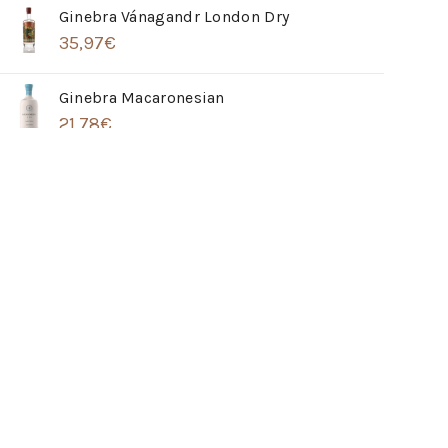
Ginebra Vánagandr London Dry
35,97
€
Ginebra Macaronesian
21,78
€
Ginebra Hendrick´s Grand Cabaret
32,91
€
Ron Barceló Imperial Porto Cask
42,23
€
Whisky The Balvenie 21 Años Single Barrel
266,20
€