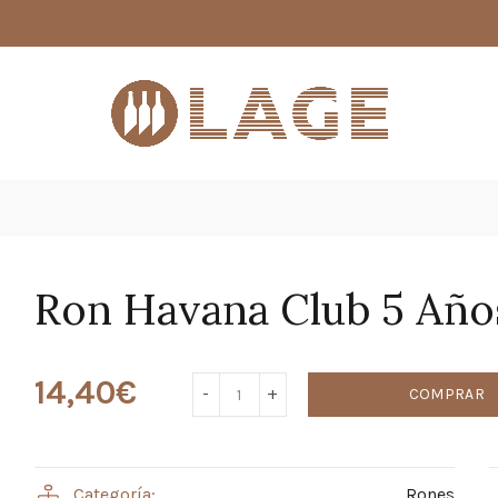
s
Ron Havana Club 5 Año
14,40
€
COMPRAR
Categoría:
Rones