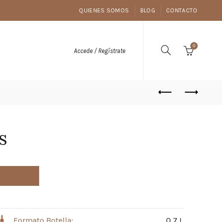
QUIENES SOMOS
BLOG
CONTACTO
0
Accede / Regístrate
s
Formato Botella:
0,7 L