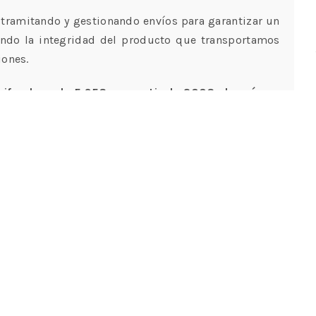
tramitando y gestionando envíos para garantizar un
ando la integridad del producto que transportamos
iones.
rifa plana de 5,95€ y a partir de 200€ el envío es
dos ante cualquier imprevisto. Tiene un plazo de 15
 se encuentren en perfecto estado.