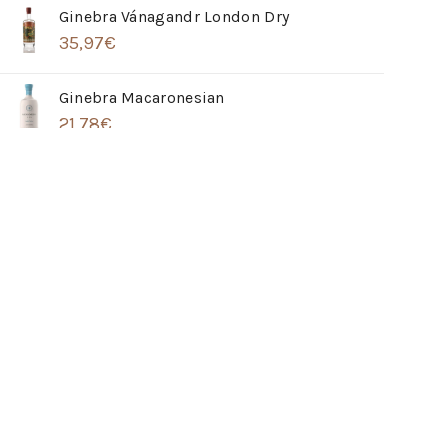
Ginebra Vánagandr London Dry
35,97
€
Ginebra Macaronesian
21,78
€
Ginebra Hendrick´s Grand Cabaret
32,91
€
Ron Barceló Imperial Porto Cask
42,23
€
Whisky The Balvenie 21 Años Single Barrel
266,20
€