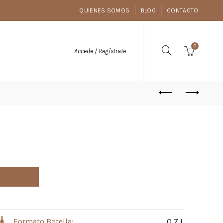
QUIENES SOMOS
BLOG
CONTACTO
0
Accede / Regístrate
Formato Botella:
0,7 L