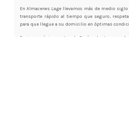
En Almacenes Lage llevamos más de medio siglo 
transporte rápido al tiempo que seguro, respet
para que llegue a su domicilio en óptimas condic
Enviamos únicamente a la Península, tenemos
ta
gratis,
además todos nuestros envíos van asegura
días para la devolución de productos, siempre que