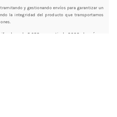
tramitando y gestionando envíos para garantizar un
ando la integridad del producto que transportamos
iones.
rifa plana de 5,95€ y a partir de 200€ el envío es
dos ante cualquier imprevisto. Tiene un plazo de 15
 se encuentren en perfecto estado.