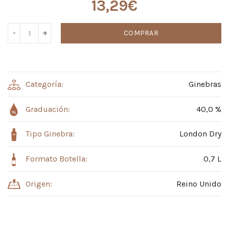
13,29
€
COMPRAR
Categoría:
Ginebras
Graduación:
40,0 %
Tipo Ginebra:
London Dry
Formato Botella:
0,7 L
Origen:
Reino Unido