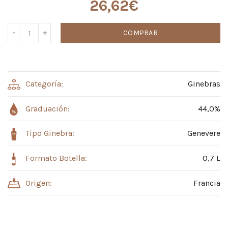
26,62
€
COMPRAR
Categoría:
Ginebras
Graduación:
44,0%
Tipo Ginebra:
Genevere
Formato Botella:
0,7 L
Origen:
Francia